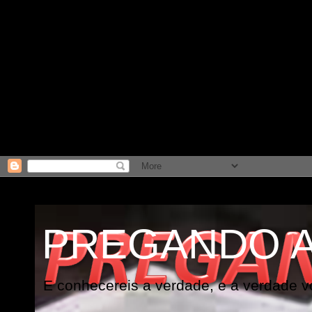
PREGANDO 
E conhecereis a verdade, e a verdade vo