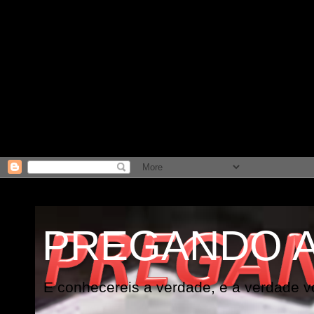
PREGANDO 
E conhecereis a verdade, e a verdade vo