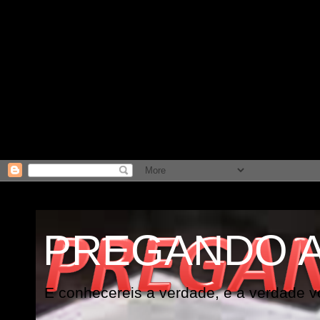
PREGANDO 
E conhecereis a verdade, e a verdade vo