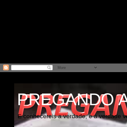
PREGANDO 
E conhecereis a verdade, e a verdade vo