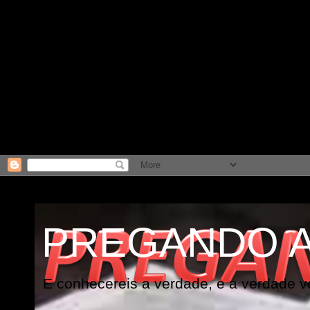
PREGANDO 
E conhecereis a verdade, e a verdade vo