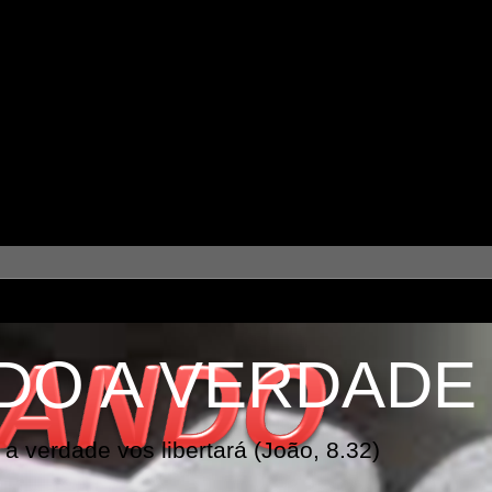
DO A VERDADE
a verdade vos libertará (João, 8.32)