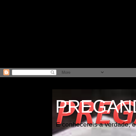
PREGAN
E conhecereis a verdade, e 