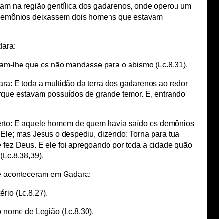
aram na região gentílica dos gadarenos, onde operou um
 demônios deixassem dois homens que estavam
dara:
vam-lhe que os não mandasse para o abismo (Lc.8.31).
ra: E toda a multidão da terra dos gadarenos ao redor
orque estavam possuídos de grande temor. E, entrando
berto: E aquele homem de quem havia saído os demônios
 Ele; mas Jesus o despediu, dizendo: Torna para tua
 fez Deus. E ele foi apregoando por toda a cidade quão
 (Lc.8.38,39).
ue aconteceram em Gadara:
rio (Lc.8.27).
o nome de Legião (Lc.8.30).