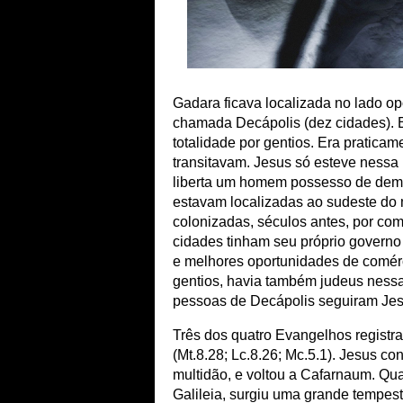
Gadara ficava localizada no lado op
chamada Decápolis (dez cidades). E
totalidade por gentios. Era praticam
transitavam. Jesus só esteve nessa 
liberta um homem possesso de demô
estavam localizadas ao sudeste do 
colonizadas, séculos antes, por co
cidades tinham seu próprio governo
e melhores oportunidades de comér
gentios, havia também judeus nessa
pessoas de Decápolis seguiram Jes
Três dos quatro Evangelhos regist
(Mt.8.28; Lc.8.26; Mc.5.1). Jesus c
multidão, e voltou a Cafarnaum. Qu
Galileia, surgiu uma grande tempes