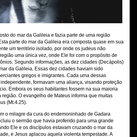
osto do mar da Galileia e fazia parte de uma região
sta parte do mar da Galileia era composta quase em sua
ente um território isolado, por onde os judeus não
região uma única vez, onde Ele foi com o propósito de
nios. Segundo informações, as dez cidades (Decápolis)
mar da Galileia. Essas dez cidades haviam sido
merciantes gregos e imigrantes. Cada uma dessas
 independente, formavam uma aliança, visando proteção
cio. Embora os seus habitantes fossem na sua maioria
 região. O evangelho de Mateus informa que muitas
us (Mt.4.25).
ram o milagre da cura do endemoninhado de Gadara
oncluiu o sermão que havia proferido para uma grande
ando Ele e os discípulos estavam cruzando o mar da
tade, e Jesus aplacou aquela violenta tempestade. A