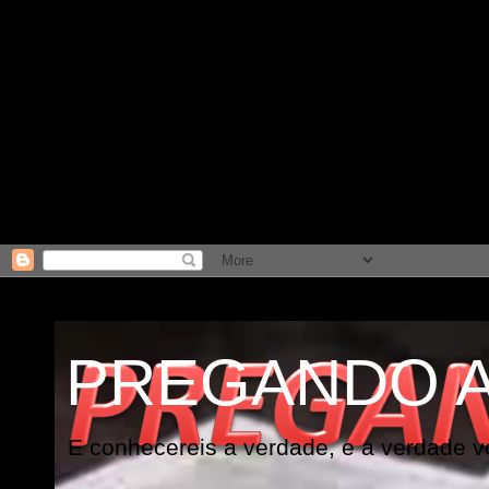
PREGANDO 
E conhecereis a verdade, e a verdade vo