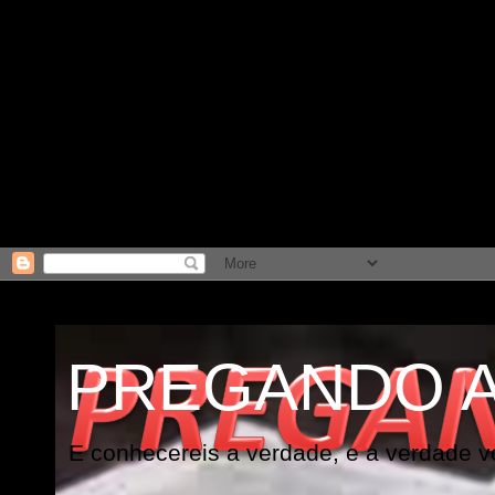
PREGANDO 
E conhecereis a verdade, e a verdade vo