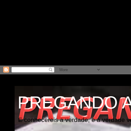
PREGANDO 
E conhecereis a verdade, e a verdade vo