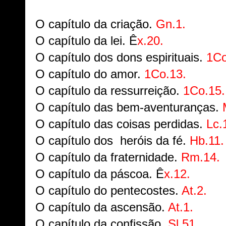
O capítulo da criação.
Gn.1.
O capítulo da lei.
Ê
x.20.
O capítulo dos dons espirituais.
1C
O capítulo do amor.
1Co.13.
O capítulo da ressurreição.
1Co.15.
O capítulo das bem-aventuranças.
O capítulo das coisas perdidas.
Lc.
O capítulo dos heróis da fé.
Hb.11.
O capítulo da fraternidade.
Rm.14.
O capítulo da páscoa.
Ê
x.12.
O capítulo do pentecostes.
At.2.
O capítulo da ascensão.
At.1.
O capítulo da confissão.
Sl.51.