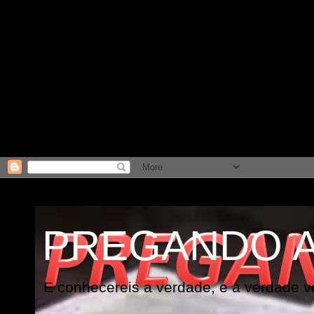
PREGANDO 
E conhecereis a verdade, e a verdade vo