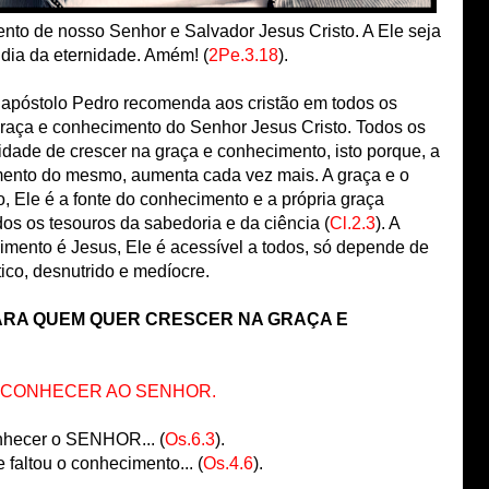
ento de nosso Senhor e Salvador Jesus Cristo. A Ele seja
 dia da eternidade. Amém! (
2Pe.3.18
).
 o apóstolo Pedro recomenda aos cristão em todos os
raça e conhecimento do Senhor Jesus Cristo. Todos os
idade de crescer na graça e conhecimento, isto porque, a
mento do mesmo, aumenta cada vez mais. A graça e o
, Ele é a fonte do conhecimento e a própria graça
os os tesouros da sabedoria e da ciência (
Cl.2.3
). A
imento é Jesus, Ele é acessível a todos, só depende de
tico, desnutrido e medíocre.
PARA QUEM QUER CRESCER NA GRAÇA E
 CONHECER AO SENHOR.
hecer o SENHOR... (
Os.6.3
).
 faltou o conhecimento... (
Os.4.6
).