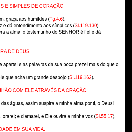
S E SIMPLES DE CORAÇÃO.
m, graça aos humildes (
Tg.4.6
).
z e dá entendimento aos símplices (
Sl.119.130
).
gera a alma; o testemunho do SENHOR é fiel e dá
RA DE DEUS.
 apartei e as palavras da sua boca prezei mais do que o
ele que acha um grande despojo (
Sl.119.162
).
NHÃO COM ELE ATRAVÉS DA ORAÇÃO.
das águas, assim suspira a minha alma por ti, ó Deus!
 orarei; e clamarei, e Ele ouvirá a minha voz (
Sl.55.17
).
DADE EM SUA VIDA.