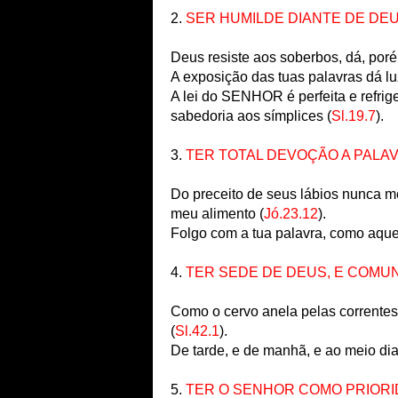
2.
SER HUMILDE DIANTE DE DEU
Deus resiste aos soberbos, dá, poré
A exposição das tuas palavras dá lu
A lei do SENHOR é perfeita e refri
sabedoria aos símplices (
Sl.19.7
).
3.
TER TOTAL DEVOÇÃO A PALAV
Do preceito de seus lábios nunca me
meu alimento (
Jó.23.12
).
Folgo com a tua palavra, como aqu
4.
TER SEDE DE DEUS, E COMU
Como o cervo anela pelas correntes 
(
Sl.42.1
).
De tarde, e de manhã, e ao meio dia.
5.
TER O SENHOR COMO PRIORI