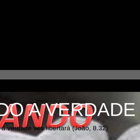
DO A VERDADE
a verdade vos libertará (João, 8.32)