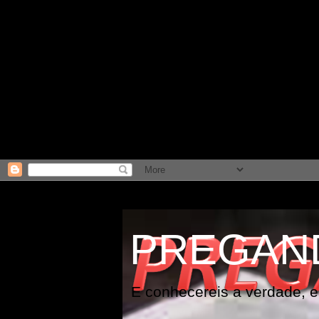
PREGAN
E conhecereis a verdade, e 