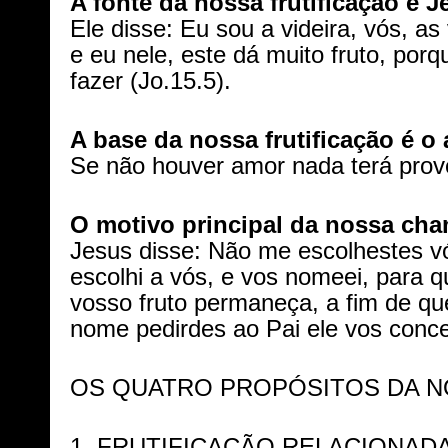
A fonte da nossa frutificação é J
Ele disse:
Eu sou a videira, vós, a
e eu nele, este dá muito fruto, po
fazer (Jo.15.5).
A base da nossa frutificação é o
Se não houver amor nada terá provei
O motivo principal da nossa cham
Jesus disse:
Não me escolhestes v
escolhi a vós, e vos nomeei, para q
vosso fruto permaneça, a fim de q
nome pedirdes ao Pai ele vos conce
OS QUATRO PROPÓSITOS DA N
1. FRUTIFICAÇÃO RELACIONADA