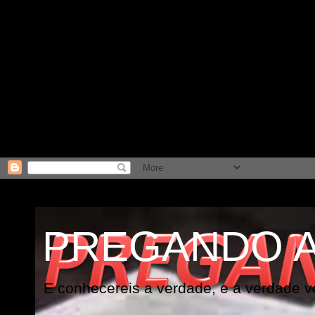
PREGANDO 
E conhecereis a verdade, e a verdade vo