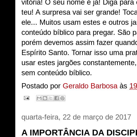
vitória! O seu nome é já! Diga para 
teu! A surpresa vai ser grande! Toca
ele... Muitos usam estes e outros j
conteúdo bíblico para pregar. São 
porém devemos assim fazer quando
Espírito Santo. Tornar isso uma prat
usar estes jargões constantemente, t
sem conteúdo bíblico.
Postado por
Geraldo Barbosa
às
19
quarta-feira, 22 de março de 2017
A IMPORTÂNCIA DA DISCIP