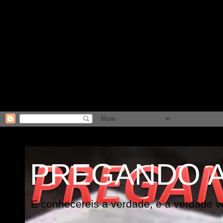
PREGANDO 
E conhecereis a verdade, e a verdade vo