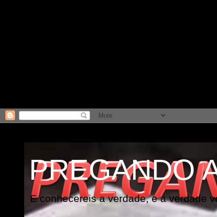
PREGANDO 
E conhecereis a verdade, e a verdade vo