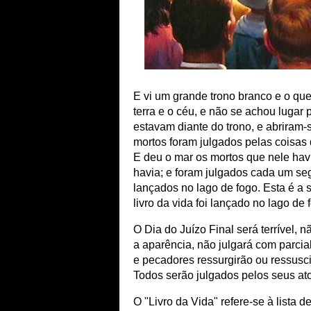
E vi um grande trono branco e o que
terra e o céu, e não se achou lugar
estavam diante do trono, e abriram-se
mortos foram julgados pelas coisas 
E deu o mar os mortos que nele havi
havia; e foram julgados cada um seg
lançados no lago de fogo. Esta é a 
livro da vida foi lançado no lago de 
O Dia do Juízo Final será terrível, 
a aparência, não julgará com parci
e pecadores ressurgirão ou ressuscit
Todos serão julgados pelos seus ato
O "Livro da Vida" refere-se à lista