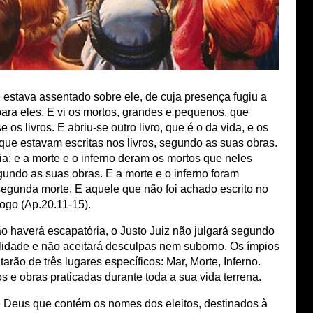
 estava assentado sobre ele, de cuja presença fugiu a
 para eles. E vi os mortos, grandes e pequenos, que
 os livros. E abriu-se outro livro, que é o da vida, e os
que estavam escritas nos livros, segundo as suas obras.
a; e a morte e o inferno deram os mortos que neles
undo as suas obras. E a morte e o inferno foram
segunda morte. E aquele que não foi achado escrito no
fogo (Ap.20.11-15).
não haverá escapatória, o Justo Juiz não julgará segundo
alidade e não aceitará desculpas nem suborno. Os ímpios
arão de três lugares específicos: Mar, Morte, Inferno.
s e obras praticadas durante toda a sua vida terrena.
 de Deus que contém os nomes dos eleitos, destinados à