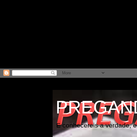
PREGAN
E conhecereis a verdade, e 