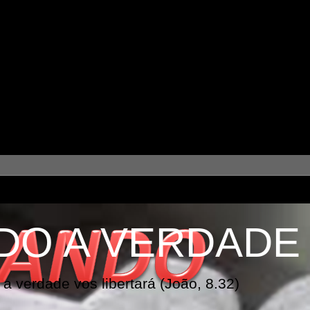
DO A VERDADE
a verdade vos libertará (João, 8.32)