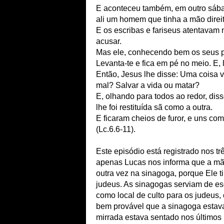
E aconteceu também, em outro sába
ali um homem que tinha a mão direit
E os escribas e fariseus atentavam 
acusar.
Mas ele, conhecendo bem os seus p
Levanta-te e fica em pé no meio. E, 
Então, Jesus lhe disse: Uma coisa v
mal? Salvar a vida ou matar?
E, olhando para todos ao redor, di
lhe foi restituída sã como a outra.
E ficaram cheios de furor, e uns co
(Lc.6.6-11).
Este episódio está registrado nos t
apenas Lucas nos informa que a mão
outra vez na sinagoga, porque Ele 
judeus. As sinagogas serviam de es
como local de culto para os judeus,
bem provável que a sinagoga estav
mirrada estava sentado nos últimos 