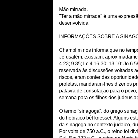
Mão mirrada.
"Ter a mão mirrada" é uma expressão
desenvolvida.
INFORMAÇÕES SOBRE A SINAG
Champlim nos informa que no tempo
Jerusalém, existiam, aproximadamen
4.23; 9.35; Lc 4.16-30; 13.10; Jo 6.5
reservada às discussões voltadas a
riscos, eram conferidas oportunidade
profetas, mandaram-lhes dizer os p
palavra de consolação para o povo, f
semana para os filhos dos judeus a
O termo “sinagoga”, do grego sunago
do hebraico bêt knesset. Alguns est
da sinagoga no contexto judaico, dur
Por volta de 750 a.C., o reino foi di