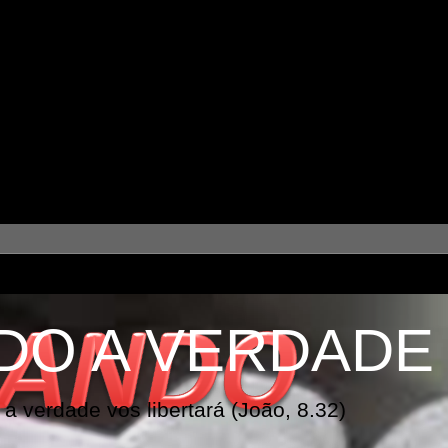
DO A VERDADE
a verdade vos libertará (João, 8.32)