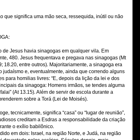
 que significa uma mão seca, ressequida, inútil ou não
OGA:
 de Jesus havia sinagogas em qualquer vila. Em
te, 480. Jesus frequentava e pregava nas sinagogas (Mt
9; 18.20, entre outros). Majoritariamente, a sinagoga era
o judaísmo e, eventualmente, ainda que correndo alguns
s para homilias livres: “E, depois da lição da lei e dos
rincipais da sinagoga: Homens irmãos, se tendes alguma
alai” (At 13.15). Além de servir de escola durante a
prenderem sobre a Torá (Lei de Moisés).
ge, tecnicamente, significa “casa” ou “lugar de reunião”,
udiosos creditam a Esdras a responsabilidade da criação
ante o exílio babilônico.
vidido em dois: Israel, na região Norte, e Judá, na região