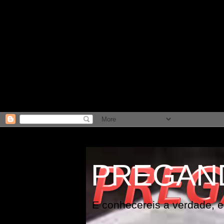
PREGAN
E conhecereis a verdade, e 