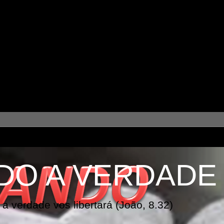
DO A VERDADE
a verdade vos libertará (João, 8.32)