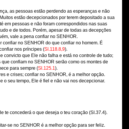
ça, as pessoas estão perdendo as esperanças e não
Muitos estão decepcionados por terem depositado a sua
e até em pessoas e não foram correspondidos nas suas
 tudo e de todos. Porém, apesar de todas as decepções
guém, vale a pena confiar no SENHOR.
hor confiar no SENHOR do que confiar no homem. É
nfiar nos príncipes (
Sl.118.8,9
).
convicto que Ele não falha e está no controle de tudo;
: Os que confiam no SENHOR serão como os montes de
nece para sempre (
Sl.125.1
).
res e crises; confiar no SENHOR, é a melhor opção.
 seu tempo, Ele é fiel e não vai nos decepcionar.
 te concederá o que deseja o teu coração (Sl.37.4).
tar-se no SENHOR é a melhor opção para ser feliz.