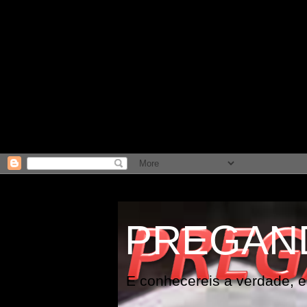
PREGAN
E conhecereis a verdade, e 