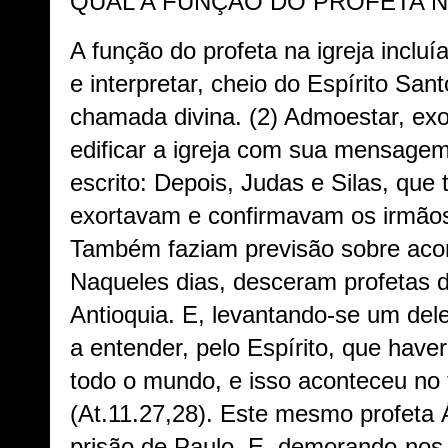
QUAL A FUNÇÃO DO PROFETA N
A função do profeta na igreja incluí
e interpretar, cheio do Espírito San
chamada divina. (2) Admoestar, exor
edificar a igreja com sua mensage
escrito: Depois, Judas e Silas, qu
exortavam e confirmavam os irmãos
Também faziam previsão sobre acon
Naqueles dias, desceram profetas 
Antioquia. E, levantando-se um de
a entender, pelo Espírito, que hav
todo o mundo, e isso aconteceu no
(At.11.27,28). Este mesmo profeta 
prisão de Paulo. E, demorando-nos a