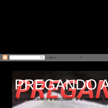
PREGANDO 
E conhecereis a verdade, e a verdade vo