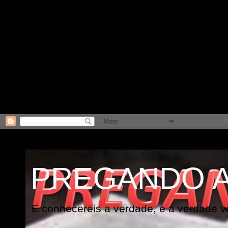
PREGANDO 
E conhecereis a verdade, e a verdade vo