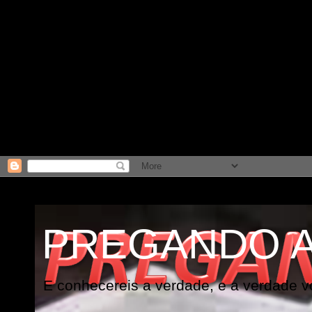
PREGANDO 
E conhecereis a verdade, e a verdade vo