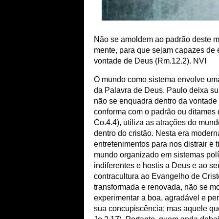
Não se amoldem ao padrão deste mu
mente, para que sejam capazes de e
vontade de Deus (Rm.12.2). NVI
O mundo como sistema envolve uma d
da Palavra de Deus. Paulo deixa su
não se enquadra dentro da vontade d
conforma com o padrão ou ditames d
Co.4.4), utiliza as atrações do mund
dentro do cristão. Nesta era modern
entretenimentos para nos distrair e 
mundo organizado em sistemas políti
indiferentes e hostis a Deus e ao s
contracultura ao Evangelho de Crist
transformada e renovada, não se m
experimentar a boa, agradável e per
sua concupiscência; mas aquele que