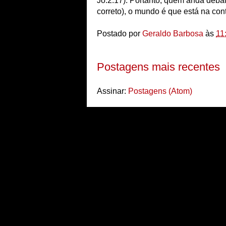
Jo.2.17). Portanto, quem anda deba
correto), o mundo é que está na co
Postado por
Geraldo Barbosa
às
11
Postagens mais recentes
Assinar:
Postagens (Atom)