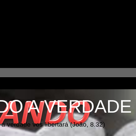
DO A VERDADE
a verdade vos libertará (João, 8.32)