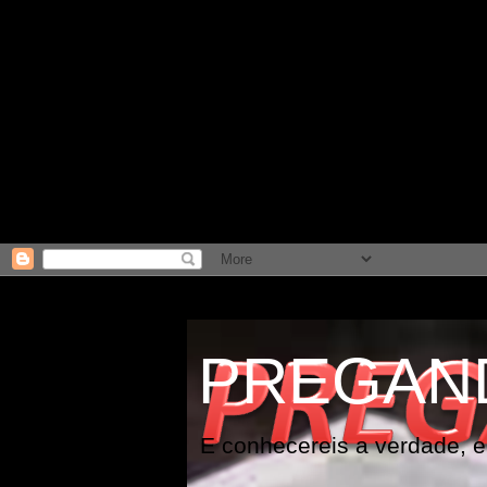
PREGAN
E conhecereis a verdade, e 