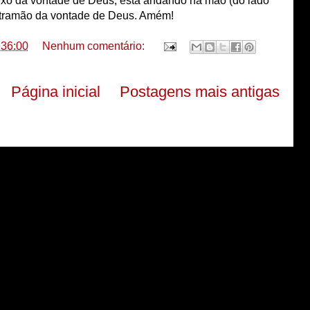
ixo da vontade de Deus, está andando na mão (do lado 
ntramão da vontade de Deus. Amém! 
:36:00
Nenhum comentário:
Página inicial
Postagens mais antigas