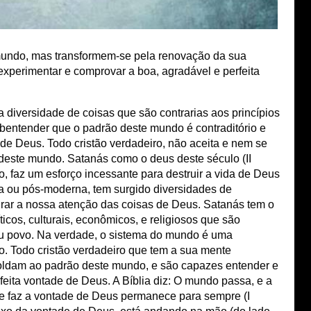
ndo, mas transformem-se pela renovação da sua 
xperimentar e comprovar a boa, agradável e perfeita 
iversidade de coisas que são contrarias aos princípios 
bentender que o padrão deste mundo é contraditório e 
e Deus. Todo cristão verdadeiro, não aceita e nem se 
este mundo. Satanás como o deus deste século (II 
o, faz um esforço incessante para destruir a vida de Deus 
a ou pós-moderna, tem surgido diversidades de 
tirar a nossa atenção das coisas de Deus. Satanás tem o 
cos, culturais, econômicos, e religiosos que são 
eu povo. Na verdade, o sistema do mundo é uma 
o. Todo cristão verdadeiro que tem a sua mente 
oldam ao padrão deste mundo, e são capazes entender e 
feita vontade de Deus. A Bíblia diz: O mundo passa, e a 
 faz a vontade de Deus permanece para sempre (I 