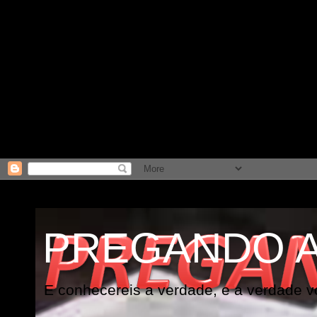
PREGANDO 
E conhecereis a verdade, e a verdade vo