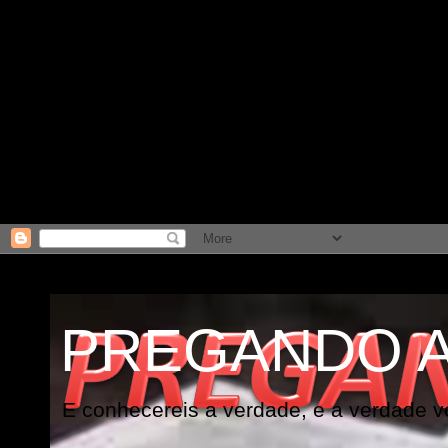
PREGANDO 
E conhecereis a verdade, e a verdade vo