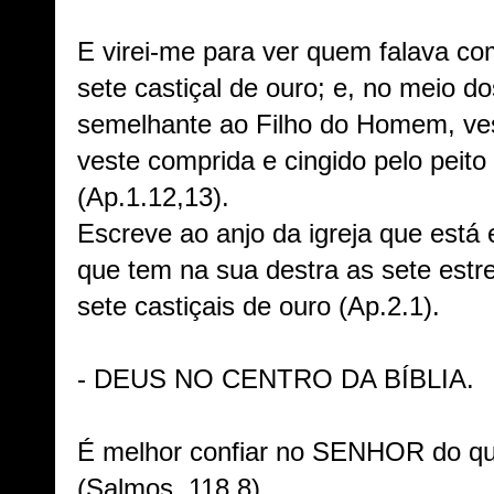
E virei-me para ver quem falava com
sete castiçal de ouro; e, no meio do
semelhante ao Filho do Homem, ves
veste comprida e cingido pelo peit
(Ap.1.12,13).
Escreve ao anjo da igreja que está 
que tem na sua destra as sete estr
sete castiçais de ouro (Ap.2.1).
- DEUS NO CENTRO DA BÍBLIA.
É melhor confiar no SENHOR do q
(Salmos, 118.8).