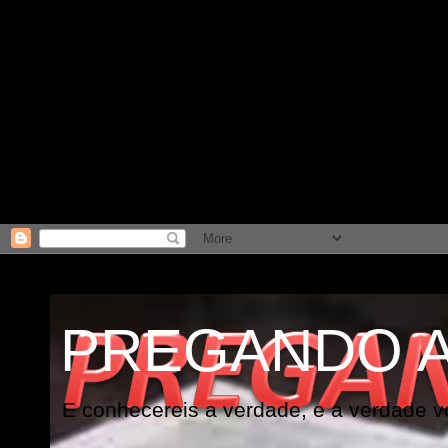
PREGANDO 
E conhecereis a verdade, e a verdade vo