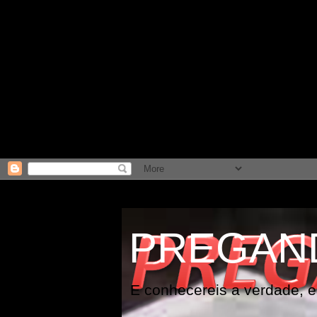
PREGAN
E conhecereis a verdade, e 