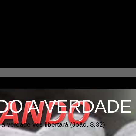
DO A VERDADE
a verdade vos libertará (João, 8.32)