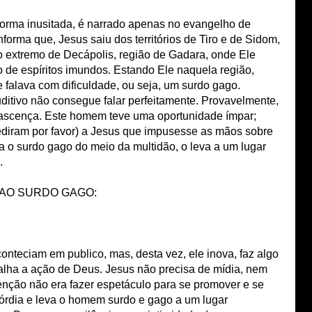
forma inusitada, é narrado apenas no evangelho de
forma que, Jesus saiu dos territórios de Tiro e de Sidom,
no extremo de Decápolis, região de Gadara, onde Ele
de espíritos imundos. Estando Ele naquela região,
falava com dificuldade, ou seja, um surdo gago.
itivo não consegue falar perfeitamente. Provavelmente,
nascença. Este homem teve uma oportunidade ímpar;
ediram por favor) a Jesus que impusesse as mãos sobre
ra o surdo gago do meio da multidão, o leva a um lugar
.
 AO SURDO GAGO:
nteciam em publico, mas, desta vez, ele inova, faz algo
palha a ação de Deus. Jesus não precisa de mídia, nem
enção não era fazer espetáculo para se promover e se
córdia e leva o homem surdo e gago a um lugar