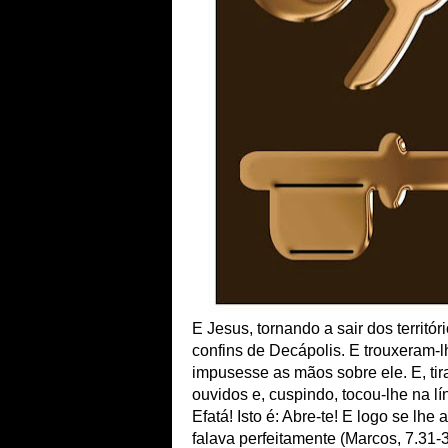
E Jesus, tornando a sair dos territór
confins de Decápolis. E trouxeram-l
impusesse as mãos sobre ele. E, tir
ouvidos e, cuspindo, tocou-lhe na lí
Efatá! Isto é: Abre-te! E logo se lhe
falava perfeitamente (Marcos, 7.31-3