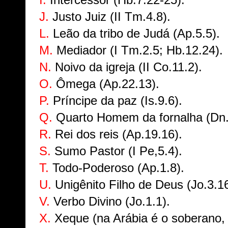
J.
Justo Juiz (II Tm.4.8).
L.
Leão da tribo de Judá (Ap.5.5).
M.
Mediador (I Tm.2.5; Hb.12.24).
N.
Noivo da igreja (II Co.11.2).
O.
Ômega (Ap.22.13).
P.
Príncipe da paz (Is.9.6).
Q.
Quarto Homem da fornalha (Dn.
R.
Rei dos reis (Ap.19.16).
S.
Sumo Pastor (I Pe,5.4).
T.
Todo-Poderoso (Ap.1.8).
U.
Unigênito Filho de Deus (Jo.3.16
V.
Verbo Divino (Jo.1.1).
X.
Xeque (na Arábia é o soberano, c