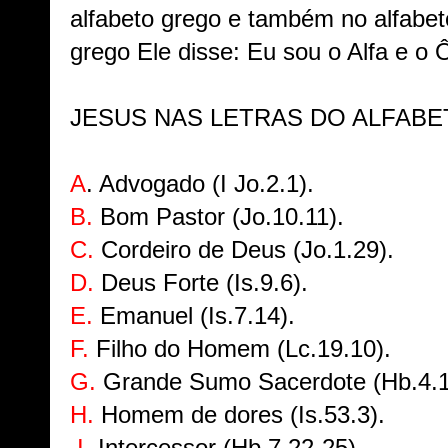
alfabeto grego e também no alfabet
grego Ele disse: Eu sou o Alfa e o
JESUS NAS LETRAS DO ALFABETO
A
. Advogado (I Jo.2.1).
B.
Bom Pastor (Jo.10.11).
C.
Cordeiro de Deus (Jo.1.29).
D.
Deus Forte (Is.9.6).
E.
Emanuel (Is.7.14).
F.
Filho do Homem (Lc.19.10).
G.
Grande Sumo Sacerdote (Hb.4.1
H.
Homem de dores (Is.53.3).
I.
Intercessor (Hb.7.22-25).