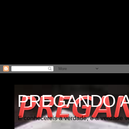
PREGANDO 
E conhecereis a verdade, e a verdade vo