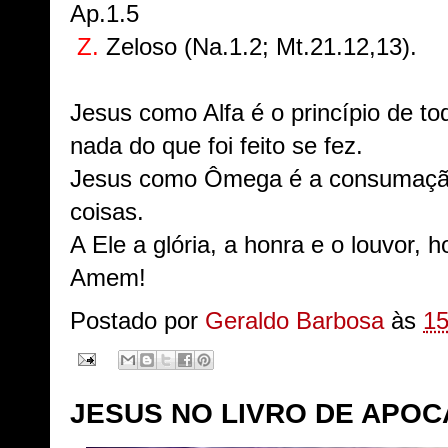
Ap.1.5
Z.
Zeloso (Na.1.2; Mt.21.12,13).
Jesus como Alfa é o princípio de to
nada do que foi feito se fez.
Jesus como Ômega é a consumação 
coisas.
A Ele a glória, a honra e o louvor, 
Amem!
Postado por
Geraldo Barbosa
às
15
JESUS NO LIVRO DE APOC