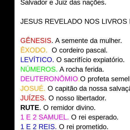
Salvador e Juiz das nações.
JESUS REVELADO NOS LIVROS D
GÊNESIS
. A semente da mulher.
ÊXODO.
O cordeiro pascal.
LEVÍTICO.
O sacrifício expiatório.
NÚMEROS.
A rocha ferida.
DEUTERONÔMIO
.
O profeta semel
JOSUÉ.
O capitão da nossa salvaç
JUÍZES.
O nosso libertador.
RUTE
. O remidor divino.
1 E 2 SAMUEL.
O rei esperado.
1 E 2 REIS.
O rei prometido.