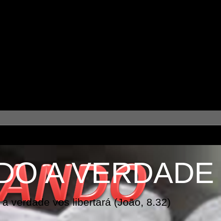
DO A VERDADE
a verdade vos libertará (João, 8.32)