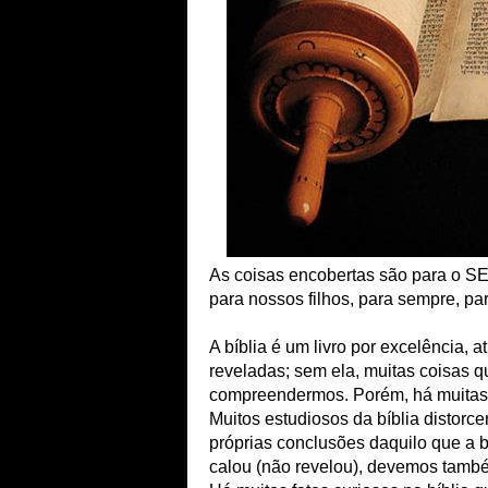
As coisas encobertas são para o S
para nossos filhos, para sempre, pa
A bíblia é um livro por excelência, 
reveladas; sem ela, muitas coisas 
compreendermos. Porém, há muitas c
Muitos estudiosos da bíblia distorc
próprias conclusões daquilo que a b
calou (não revelou), devemos também