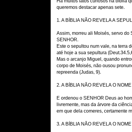
Há muitos fatos curiosos na bíblia 
queremos destacar apenas sete.
1. A BÍBLIA NÃO REVELA A SEPU
Assim, morreu ali Moisés, servo do
SENHOR.
Este o sepultou num vale, na terra 
até hoje a sua sepultura (Deut.34.5,
Mas o arcanjo Miguel, quando entro
corpo de Moisés, não ousou pronunci
repreenda (Judas, 9).
2. A BÍBLIA NÃO REVELA O NOM
E ordenou o SENHOR Deus ao homem
livremente, mas da árvore da ciênci
em que dela comeres, certamente mor
3. A BÍBLIA NÃO REVELA O NOM