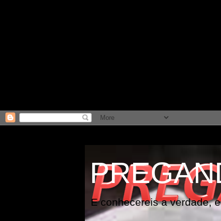
PREGAN
E conhecereis a verdade, e 