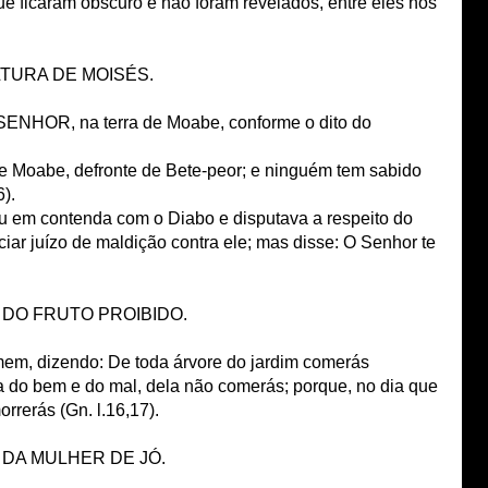
que ficaram obscuro e não foram revelados, entre eles nós
LTURA DE MOISÉS.
 SENHOR, na terra de Moabe, conforme o dito do
de Moabe, defronte de Bete-peor; e ninguém tem sabido
6).
u em contenda com o Diabo e disputava a respeito do
ar juízo de maldição contra ele; mas disse: O Senhor te
E DO FRUTO PROIBIDO.
, dizendo: De toda árvore do jardim comerás
a do bem e do mal, dela não comerás; porque, no dia que
rerás (Gn. l.16,17).
E DA MULHER DE JÓ.