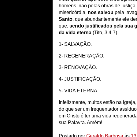
homens, não pelas obras de justiça
misericórdia,
nos salvou
pela lava
Santo
, que abundantemente ele der
que,
sendo justificados pela sua 
da vida eterna
(Tito, 3.4-7).
1- SALVAÇÃO.
2- REGENERAÇÃO.
3- RENOVAÇÃO.
4- JUSTIFICAÇÃO.
5- VIDA ETERNA.
Infelizmente, muitos estão na igrej
do que ser um frequentador assíduo 
em Cristo é ter uma vida regenerad
sua Palavra. Amém!
Postado por
Geraldo Barbosa
às
13