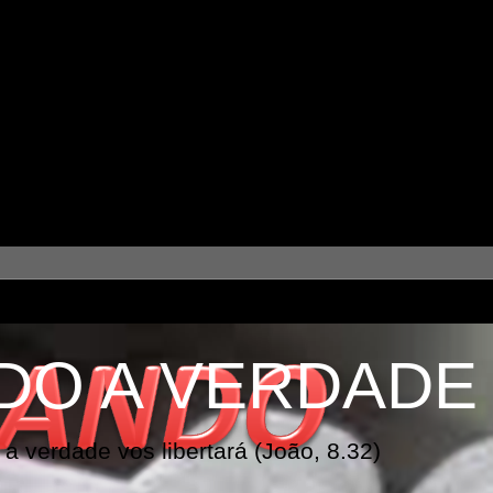
DO A VERDADE
a verdade vos libertará (João, 8.32)