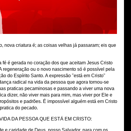
, nova criatura é; as coisas velhas já passaram; eis que
 fé é gerada no coração dos que aceitam Jesus Cristo
s. A regeneração ou o novo nascimento só é possível pela
ão do Espírito Santo. A expressão "está em Cristo"
ança radical na vida da pessoa que agora tornou-se
suas praticas pecaminosas e passando a viver uma nova
fica dizer, não viver mais para mim, mas viver por Ele e
ropósitos e padrões. É impossível alguém está em Cristo
 pratica do pecado.
VIDA DA PESSOA QUE ESTÁ EM CRISTO:
e e caridade de Deus, nosso Salvador, para com os