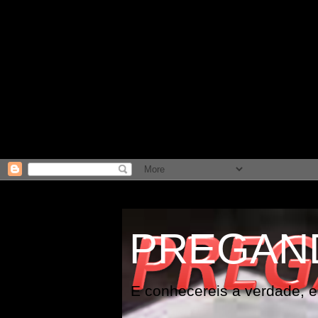
PREGAN
E conhecereis a verdade, e 