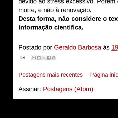
devido ao stress excessivo. Porém 
morte, e não à renovação.
Desta forma, não considere o te
informação científica.
Postado por
Geraldo Barbosa
às
19
Postagens mais recentes
Página inic
Assinar:
Postagens (Atom)