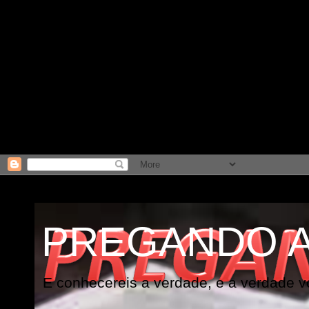
PREGANDO 
E conhecereis a verdade, e a verdade vo