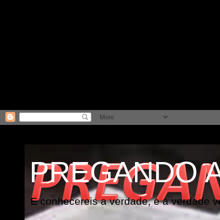
PREGANDO 
E conhecereis a verdade, e a verdade vo