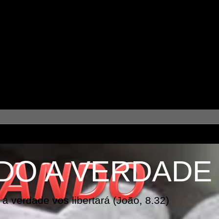
DO A VERDADE
a verdade vos libertará (João, 8.32)