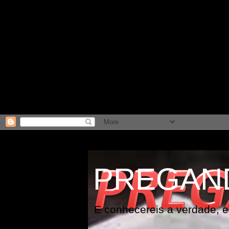
PREGAN
E conhecereis a verdade, e 