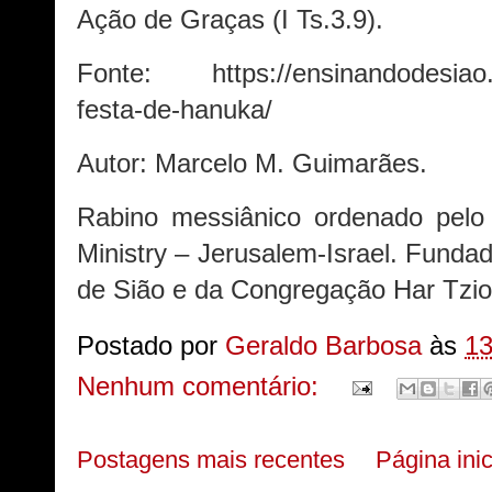
Ação de Graças (I Ts.3.9).
Fonte: https://ensinandodesiao.or
festa-de-hanuka/
Autor: Marcelo M. Guimarães.
Rabino messiânico ordenado pelo N
Ministry – Jerusalem-Israel. Funda
de Sião e da Congregação Har Tzio
Postado por
Geraldo Barbosa
às
13
Nenhum comentário:
Postagens mais recentes
Página inic