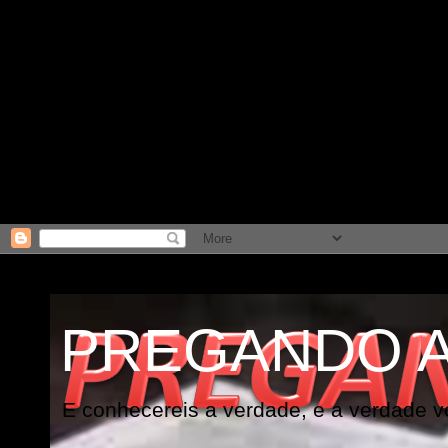
PREGANDO 
E conhecereis a verdade, e a verdade vo