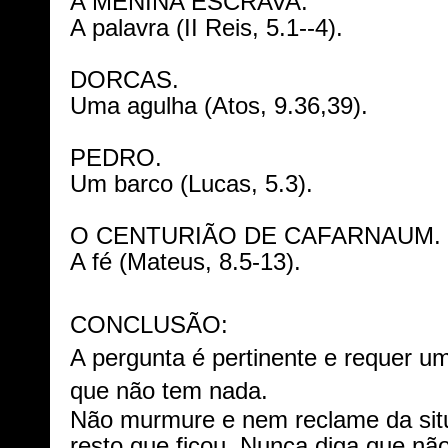
A MENINA ESCRAVA.
A palavra (II Reis, 5.1--4).
DORCAS.
Uma agulha (Atos, 9.36,39).
PEDRO.
Um barco (Lucas, 5.3).
O CENTURIÃO DE CAFARNAUM.
A fé (Mateus, 8.5-13).
CONCLUSÃO:
A pergunta é pertinente e requer u
que não tem nada.
Não murmure e nem reclame da situ
resto que ficou. Nunca diga que nã