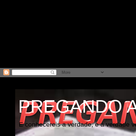
PREGANDO 
E conhecereis a verdade, e a verdade vo