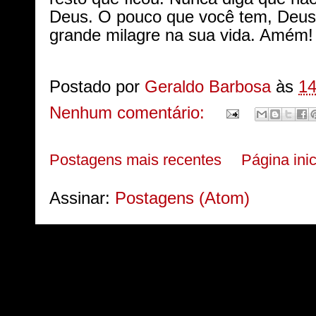
Deus. O pouco que você tem, Deus 
grande milagre na sua vida. Amém!
Postado por
Geraldo Barbosa
às
14
Nenhum comentário:
Postagens mais recentes
Página inic
Assinar:
Postagens (Atom)