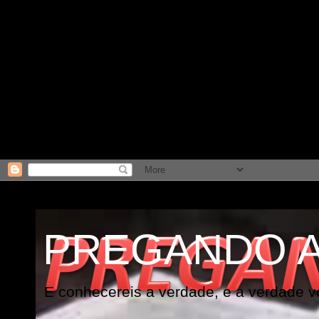
PREGANDO 
E conhecereis a verdade, e a verdade vo