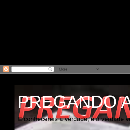
PREGANDO 
E conhecereis a verdade, e a verdade vo