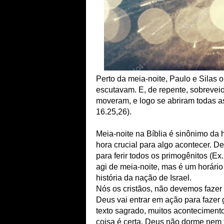
Perto da meia-noite, Paulo e Silas 
escutavam. E, de repente, sobreveio
moveram, e logo se abriram todas as 
16.25,26).
Meia-noite na Bíblia é sinônimo da
hora crucial para algo acontecer. D
para ferir todos os primogênitos (Ex.
agi de meia-noite, mas é um horário
história da nação de Israel.
Nós os cristãos, não devemos fazer
Deus vai entrar em ação para fazer 
texto sagrado, muitos aconteciment
coisa é certa, Deus não dorme nem 