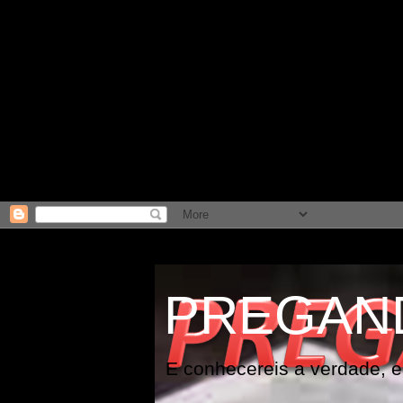
PREGAN
E conhecereis a verdade, e 