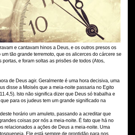
oravam e cantavam hinos a Deus, e os outros presos os
 um tão grande terremoto, que os alicerces do cárcere se
portas, e foram soltas as prisões de todos (Atos,
 hora de Deus agir. Geralmente é uma hora decisiva, uma
eus disse a Moisés que a meia-noite passaria no Egito
11.4,5). Isto não significa dizer que Deus só trabalha e
 que para os judeus tem um grande significado na
 deste horário um amuleto, passando a acreditar que
grandes coisas por nós a meia-noite. É fato que há no
os relacionados a ações de Deus a meia-noite. Uma
tosqueneja, Ele está sempre de prontidão para nos