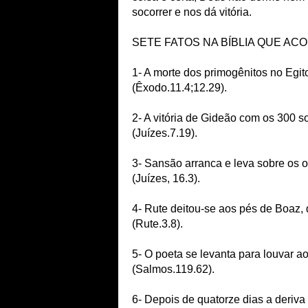
socorrer e nos dá vitória.
SETE FATOS NA BÍBLIA QUE AC
1- A morte dos primogênitos no Egit
(Êxodo.11.4;12.29).
2- A vitória de Gideão com os 300 so
(Juízes.7.19).
3- Sansão arranca e leva sobre os 
(Juízes, 16.3).
4- Rute deitou-se aos pés de Boaz, 
(Rute.3.8).
5- O poeta se levanta para louvar
(Salmos.119.62).
6- Depois de quatorze dias a deriv