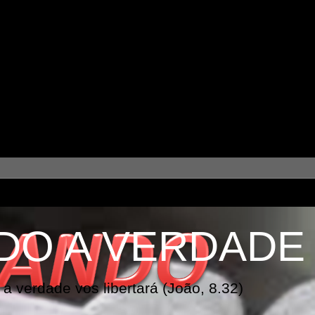
DO A VERDADE
a verdade vos libertará (João, 8.32)