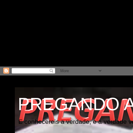
PREGANDO 
E conhecereis a verdade, e a verdade vo