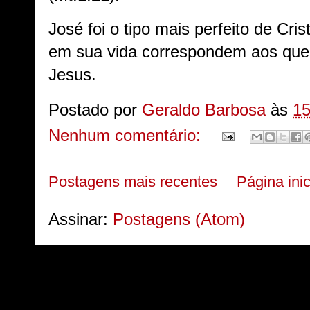
José foi o tipo mais perfeito de Cris
em sua vida correspondem aos que
Jesus.
Postado por
Geraldo Barbosa
às
15
Nenhum comentário:
Postagens mais recentes
Página inic
Assinar:
Postagens (Atom)