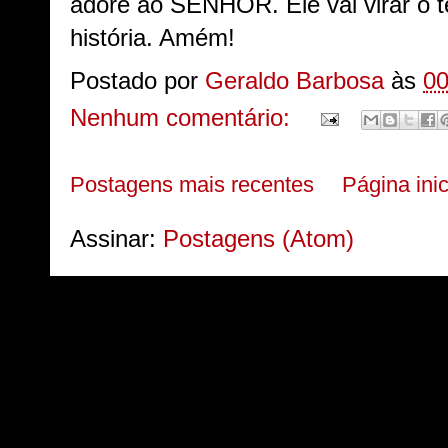
adore ao SENHOR. Ele vai virar o t
história. Amém!
Postado por
Geraldo Barbosa
às
00
Nenhum comentário:
Postagens mais recentes
Página inic
Assinar:
Postagens (Atom)