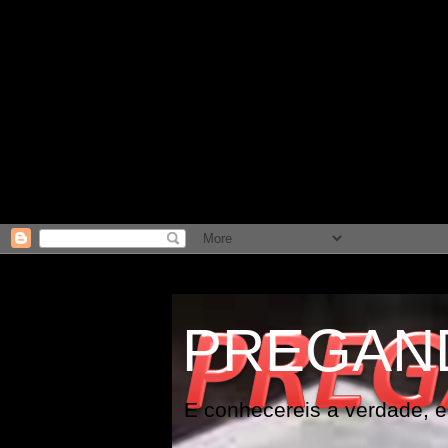
PREGAN
E conhecereis a verdade, e 