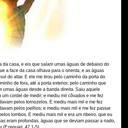
ada da casa, e eis que saíam umas águas de debaixo do
que a face da casa olhava para o orienta, e as águas
ul do altar. E ele me tirou pelo caminho da porta do
minho de fora, até a porta exterior, pelo caminho que
iam umas águas desde a banda direita. Saiu aquele
 um cordel de medir; e mediu mil côvados e me fez
avam pelos tornozelos. E mediu mais mil e me fez
avam pelos joelhos; e mediu mais mil e me fez passar
los lombos. E mediu mais mil e era um ribeiro, que eu
uas eram profundas, águas que se deviam passar a nado,
r (Ezequiel, 47.1-5).