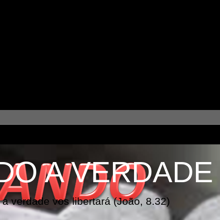
DO A VERDADE
a verdade vos libertará (João, 8.32)