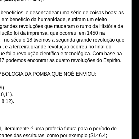
benefícios, e desencadear uma série de coisas boas; as
s em benefício da humanidade, surtiram um efeito
s grandes revoluções que mudaram o rumo da História da
lução foi da imprensa, que ocorreu em 1450 na
 no século 18 tivemos a segunda grande revolução que
ra.; e a terceira grande revolução ocorreu no final do
e foi a revolução científica e tecnológica. Com base na
o 47 podemos encontrar as quatro revoluções do Espírito.
MBOLOGIA DA POMBA QUE NOÉ ENVIOU:
9).
10,11).
 8.12).
l, literalmente é uma profecia futura para o período do
partes das escrituras, como por exemplo (Sl.46.4;