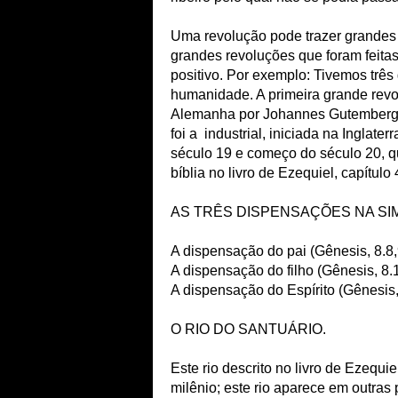
Uma revolução pode trazer grandes 
grandes revoluções que foram feita
positivo. Por exemplo: Tivemos trê
humanidade. A primeira grande revo
Alemanha por Johannes Gutemberg;
foi a industrial, iniciada na Inglater
século 19 e começo do século 20, qu
bíblia no livro de Ezequiel, capítul
AS TRÊS DISPENSAÇÕES NA SI
A dispensação do pai (Gênesis, 8.8,
A dispensação do filho (Gênesis, 8.
A dispensação do Espírito (Gênesis,
O RIO DO SANTUÁRIO.
Este rio descrito no livro de Ezequie
milênio; este rio aparece em outras 