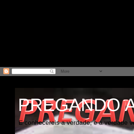
PREGANDO 
E conhecereis a verdade, e a verdade vo