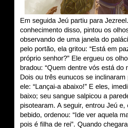
Em seguida Jeú partiu para Jezree
conhecimento disso, pintou os olho
observando de uma janela do palác
pelo portão, ela gritou: “Está em pa
próprio senhor?” Ele ergueu os olho
bradou: “Quem dentre vós está do
Dois ou três eunucos se inclinaram
ele: “Lançai-a abaixo!” E eles, imed
baixo; seu sangue salpicou a pared
pisotearam. A seguir, entrou Jeú e,
bebido, ordenou: “Ide ver aquela mal
pois é filha de rei”. Quando chegar