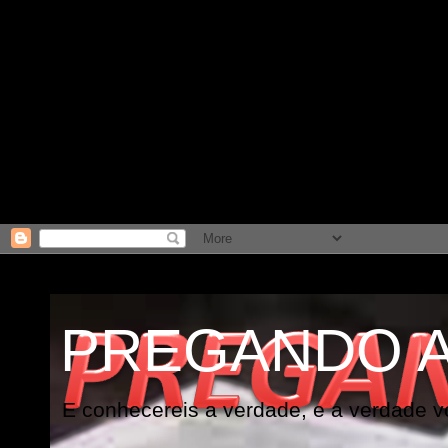
PREGANDO 
E conhecereis a verdade, e a verdade vo