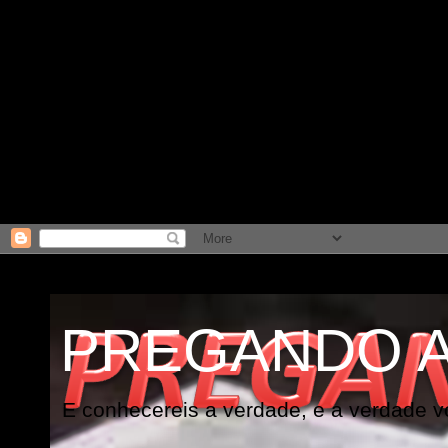
PREGANDO 
E conhecereis a verdade, e a verdade vo