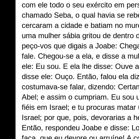
com ele todo o seu exército em p
chamado Seba, o qual havia se rebe
cercaram a cidade e batiam no muro
uma mulher sábia gritou de dentro d
peço-vos que digais a Joabe: Chega
fale. Chegou-se a ela, e disse a mu
ele: Eu sou. E ela lhe disse: Ouve 
disse ele: Ouço. Então, falou ela d
costumava-se falar, dizendo: Certa
Abel; e assim o cumpriam. Eu sou 
fiéis em Israel; e tu procuras mat
Israel; por que, pois, devorarias 
Então, respondeu Joabe e disse: L
faça, que eu devore ou arruíne! A 