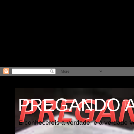
PREGANDO 
E conhecereis a verdade, e a verdade vo