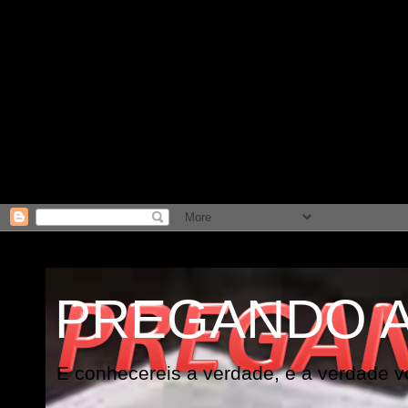
PREGANDO 
E conhecereis a verdade, e a verdade vo