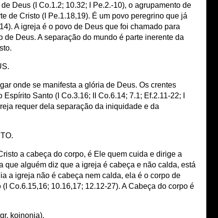
de Deus (I Co.1.2; 10.32; I Pe.2.-10), o agrupamento de
te de Cristo (I Pe.1.18,19). É um povo peregrino que já
-14). A igreja é o povo de Deus que foi chamado para
o de Deus. A separação do mundo é parte inerente da
sto.
US.
gar onde se manifesta a glória de Deus. Os crentes
pírito Santo (I Co.3.16; II Co.6.14; 7.1; Ef.2.11-22; I
igreja requer dela separação da iniquidade e da
STO.
Cristo a cabeça do corpo, é Ele quem cuida e dirige a
eia que alguém diz que a igreja é cabeça e não calda, está
lia a igreja não é cabeça nem calda, ela é o corpo de
o (I Co.6.15,16; 10.16,17; 12.12-27). A Cabeça do corpo é
. koinonia).