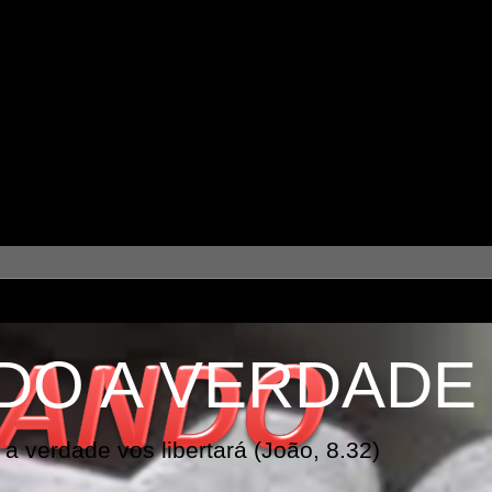
DO A VERDADE
a verdade vos libertará (João, 8.32)