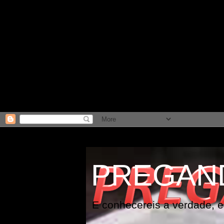
PREGAN
E conhecereis a verdade, e 