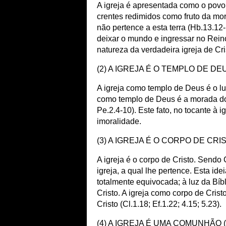
A igreja é apresentada como o povo 
crentes redimidos como fruto da mor
não pertence a esta terra (Hb.13.12
deixar o mundo e ingressar no Rein
natureza da verdadeira igreja de Cri
(2) A IGREJA É O TEMPLO DE DE
A igreja como templo de Deus é o lu
como templo de Deus é a morada do Es
Pe.2.4-10). Este fato, no tocante à 
imoralidade.
(3) A IGREJA É O CORPO DE CRI
A igreja é o corpo de Cristo. Sendo 
igreja, a qual lhe pertence. Esta id
totalmente equivocada; à luz da Bíb
Cristo. A igreja como corpo de Crist
Cristo (Cl.1.18; Ef.1.22; 4.15; 5.23).
(4) A IGREJA É UMA COMUNHÃO (gr