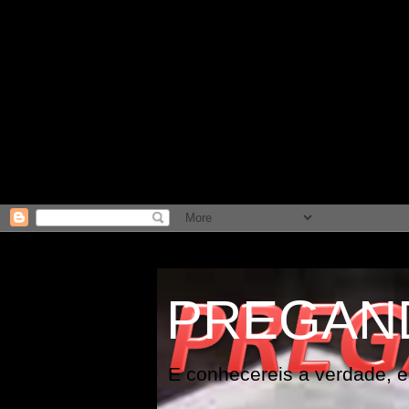
PREGAN
E conhecereis a verdade, e 