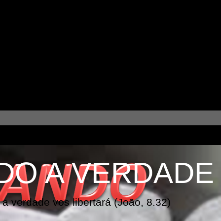
DO A VERDADE
a verdade vos libertará (João, 8.32)