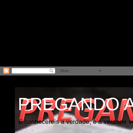
PREGANDO 
E conhecereis a verdade, e a verdade vo