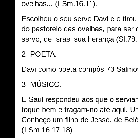
ovelhas... (I Sm.16.11).
Escolheu o seu servo Davi e o tirou
do pastoreio das ovelhas, para ser 
servo, de Israel sua herança (Sl.78
2- POETA.
Davi como poeta compôs 73 Salmos
3- MÚSICO.
E Saul respondeu aos que o servi
toque bem e tragam-no até aqui. Um
Conheço um filho de Jessé, de Belé
(I Sm.16.17,18)