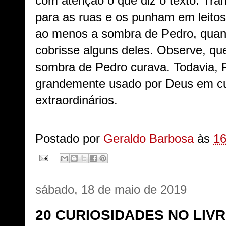
com atenção o que diz o texto: Tr
para as ruas e os punham em leito
ao menos a sombra de Pedro, quan
cobrisse alguns deles. Observe, que
sombra de Pedro curava. Todavia, P
grandemente usado por Deus em cu
extraordinários.
Postado por
Geraldo Barbosa
às
16
sábado, 18 de maio de 2019
20 CURIOSIDADES NO LIVR