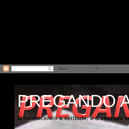
PREGANDO 
E conhecereis a verdade, e a verdade vo