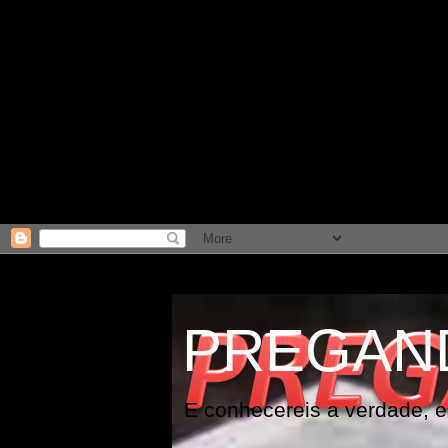
PREGAN
E conhecereis a verdade, e 