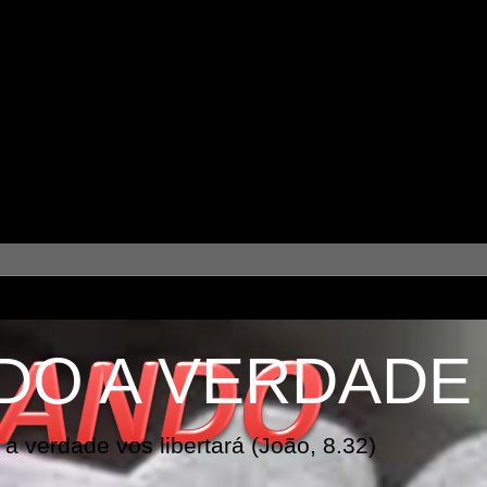
DO A VERDADE
a verdade vos libertará (João, 8.32)