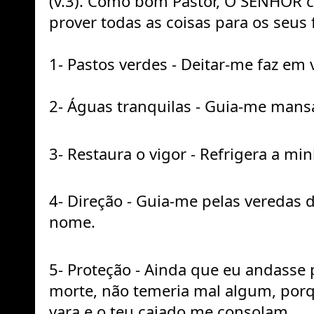
(v.3). Como bom Pastor, O SENHOR cu
prover todas as coisas para os seus f
1- Pastos verdes - Deitar-me faz em 
2- Águas tranquilas - Guia-me mans
3- Restaura o vigor - Refrigera a mi
4- Direção - Guia-me pelas veredas d
nome.
5- Proteção - Ainda que eu andasse 
morte, não temeria mal algum, porqu
vara e o teu cajado me consolam.