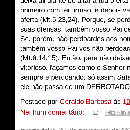
deixa ali diante do altar a tua oferta,
primeiro com teu irmão, e depois v
oferta (Mt.5.23,24). Porque, se pe
suas ofensas, também vosso Pai cel
Se, porém, não perdoardes aos ho
também vosso Pai vos não perdoar
(Mt.6.14,15). Então, para não deix
vitorioso, façamos como o Senhor n
sempre e perdoando, só assim Sata
ele não passa de um DERROTAD
Postado por
Geraldo Barbosa
às
10
Nenhum comentário: