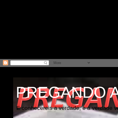
PREGANDO 
E conhecereis a verdade, e a verdade vo